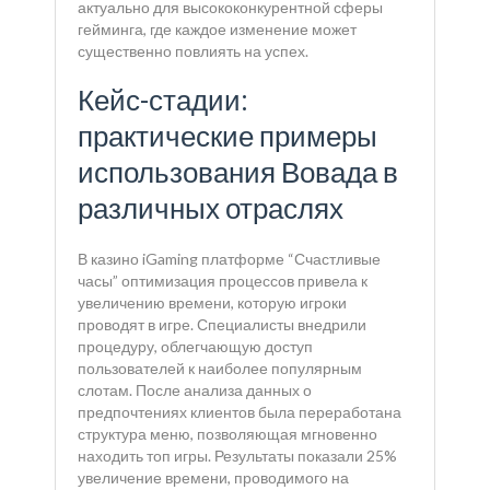
актуально для высококонкурентной сферы
гейминга, где каждое изменение может
существенно повлиять на успех.
Кейс-стадии:
практические примеры
использования Вовада в
различных отраслях
В казино iGaming платформе “Счастливые
часы” оптимизация процессов привела к
увеличению времени, которую игроки
проводят в игре. Специалисты внедрили
процедуру, облегчающую доступ
пользователей к наиболее популярным
слотам. После анализа данных о
предпочтениях клиентов была переработана
структура меню, позволяющая мгновенно
находить топ игры. Результаты показали 25%
увеличение времени, проводимого на