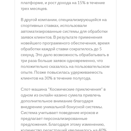
платформе, и рост дохода на 15% в течение
трех месяцев.
В другой компании, специализирующейся на
спортивных ставках, использовали
автоматизированные системы для обработки
заявок клиентов. В результате применения
новейшего программного обеспечения, время
обработки каждой ставки сократилось до 5
секунд. Это дало возможность обрабатывать в
три раза больше заявок одновременно, что
положительно сказалось на пользовательском
опыте. Позже повысилась удерживаемость
клиентов на 30% в течение полугода.
Слот-машина “Космические приключения” в
одном из онлайн-казино сумела привлечь
дополнительное внимание благодаря
внедрению уникальной бонусной системы.
Система учитывает поведение игроков и
предлагает персонализированные
предложения. Благодаря этому изменению,
количество регистраций увеличилось на 40%.