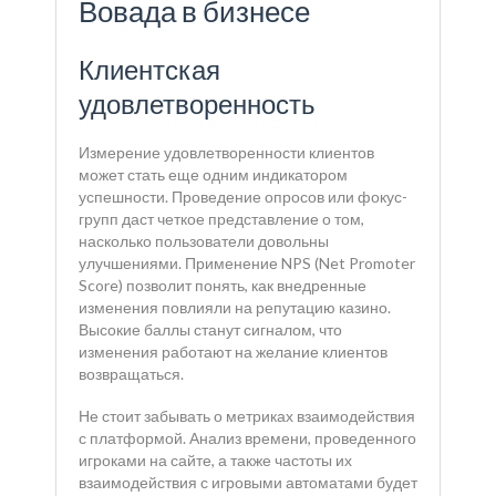
Вовада в бизнесе
Клиентская
удовлетворенность
Измерение удовлетворенности клиентов
может стать еще одним индикатором
успешности. Проведение опросов или фокус-
групп даст четкое представление о том,
насколько пользователи довольны
улучшениями. Применение NPS (Net Promoter
Score) позволит понять, как внедренные
изменения повлияли на репутацию казино.
Высокие баллы станут сигналом, что
изменения работают на желание клиентов
возвращаться.
Не стоит забывать о метриках взаимодействия
с платформой. Анализ времени, проведенного
игроками на сайте, а также частоты их
взаимодействия с игровыми автоматами будет