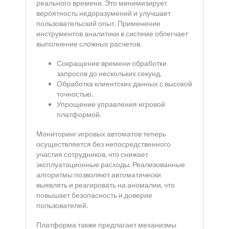
реального времени. Это минимизирует
вероятность недоразумений и улучшает
пользовательский опыт. Применение
инструментов аналитики в системе облегчает
выполнение сложных расчетов.
Сокращение времени обработки
запросов до нескольких секунд.
Обработка клиентских данных с высокой
точностью.
Упрощение управления игровой
платформой.
Мониторинг игровых автоматов теперь
осуществляется без непосредственного
участия сотрудников, что снижает
эксплуатационные расходы. Реализованные
алгоритмы позволяют автоматически
выявлять и реагировать на аномалии, что
повышает безопасность и доверие
пользователей.
Платформа также предлагает механизмы