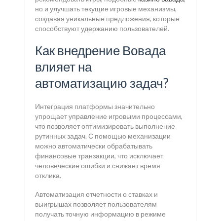
но и улучшать текущие игровые механизмы,
создавая уникальные предложения, которые
способствуют удержанию пользователей.
Как внедрение Вовада
влияет на
автоматизацию задач?
Интеграция платформы значительно
упрощает управление игровыми процессами,
что позволяет оптимизировать выполнение
рутинных задач. С помощью механизации
можно автоматически обрабатывать
финансовые транзакции, что исключает
человеческие ошибки и снижает время
отклика.
Автоматизация отчетности о ставках и
выигрышах позволяет пользователям
получать точную информацию в режиме