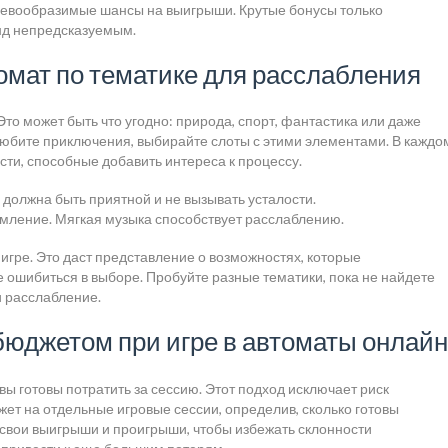
евообразимые шансы на выигрыши. Крутые бонусы только
нд непредсказуемым.
омат по тематике для расслабления
Это может быть что угодно: природа, спорт, фантастика или даже
любите приключения, выбирайте слоты с этими элементами. В каждо
сти, способные добавить интереса к процессу.
 должна быть приятной и не вызывать усталости.
мление. Мягкая музыка способствует расслаблению.
 игре. Это даст представление о возможностях, которые
е ошибиться в выборе. Пробуйте разные тематики, пока не найдете
и расслабление.
юджетом при игре в автоматы онлайн
ы готовы потратить за сессию. Этот подход исключает риск
ет на отдельные игровые сессии, определив, сколько готовы
 свои выигрыши и проигрыши, чтобы избежать склонности