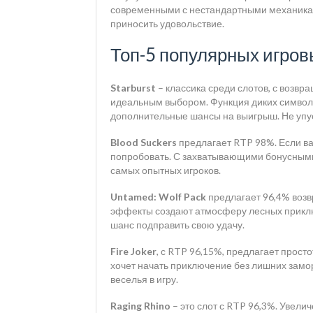
современными с нестандартными механиками.
приносить удовольствие.
Топ-5 популярных игров
Starburst
– классика среди слотов, с возв
идеальным выбором. Функция диких символ
дополнительные шансы на выигрыш. Не упус
Blood Suckers
предлагает RTP 98%. Если ва
попробовать. С захватывающими бонусными
самых опытных игроков.
Untamed: Wolf Pack
предлагает 96,4% возв
эффекты создают атмосферу лесных приклю
шанс подправить свою удачу.
Fire Joker
, с RTP 96,15%, предлагает просто
хочет начать приключение без лишних замо
веселья в игру.
Raging Rhino
– это слот с RTP 96,3%. Увели