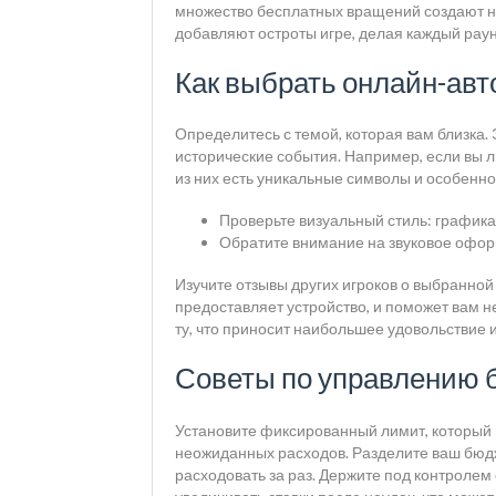
множество бесплатных вращений создают н
добавляют остроты игре, делая каждый рау
Как выбрать онлайн-авт
Определитесь с темой, которая вам близка. 
исторические события. Например, если вы 
из них есть уникальные символы и особенно
Проверьте визуальный стиль: графика
Обратите внимание на звуковое офор
Изучите отзывы других игроков о выбранной
предоставляет устройство, и поможет вам н
ту, что приносит наибольшее удовольствие 
Советы по управлению б
Установите фиксированный лимит, который в
неожиданных расходов. Разделите ваш бюдж
расходовать за раз. Держите под контролем