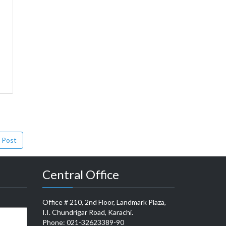
 Post
Central Office
Office # 210, 2nd Floor, Landmark Plaza,
I.I. Chundrigar Road, Karachi.
Phone: 021-32623389-90