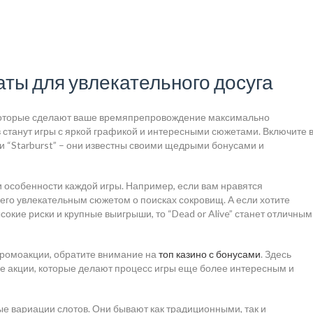
ты для увлекательного досуга
которые сделают ваше времяпрепровождение максимально
 станут игры с яркой графикой и интересными сюжетами. Включите 
a” и “Starburst” – они известны своими щедрыми бонусами и
 особенности каждой игры. Например, если вам нравятся
его увлекательным сюжетом о поисках сокровищ. А если хотите
окие риски и крупные выигрыши, то “Dead or Alive” станет отличным
 промоакции, обратите внимание на
топ казино с бонусами
. Здесь
 акции, которые делают процесс игры еще более интересным и
е вариации слотов. Они бывают как традиционными, так и