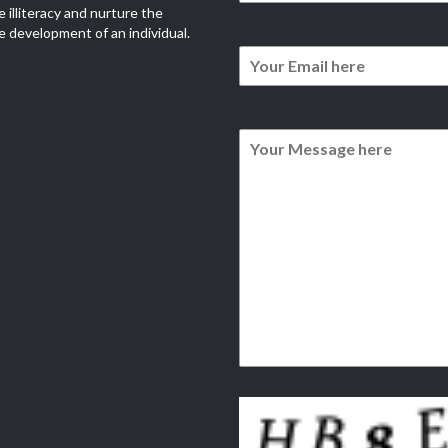
e illiteracy and nurture the
 development of an individual.